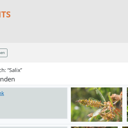
NTS
hen
h: “Salix”
unden
nk