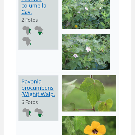
columella
Cav.
2 Fotos
Pavonia
procumbens
(Wight) Walp.
6 Fotos