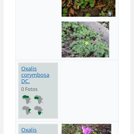
Oxalis
corymbosa
DC.
0 Fotos
Oxalis