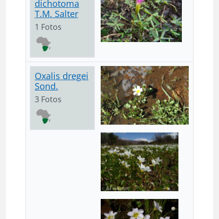
dichotoma
T.M. Salter
1 Fotos
Oxalis dregei
Sond.
3 Fotos