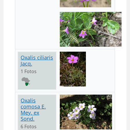
Oxalis ciliaris
Jacq.
1 Fotos
Oxalis
comosa E.
Mey. ex
Sond.
6 Fotos