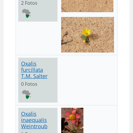
2 Fotos
Oxalis
furcillata
T.M. Salter
0 Fotos
Oxalis
inaequalis
Weintroub