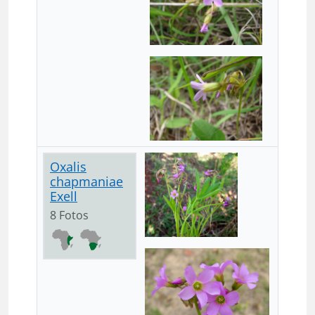
Oxalis
chapmaniae
Exell
8 Fotos