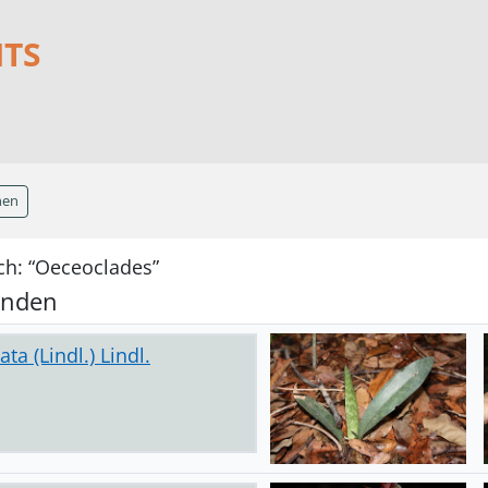
NTS
hen
ch: “Oeceoclades”
unden
a (Lindl.) Lindl.