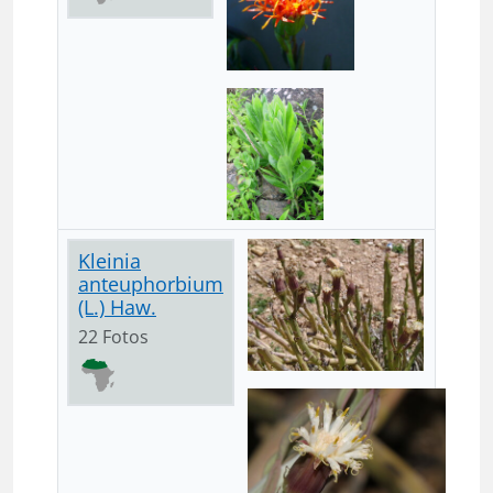
Kleinia
anteuphorbium
(L.) Haw.
22 Fotos