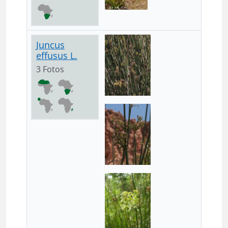
Juncus
effusus L.
3 Fotos