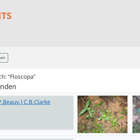
NTS
hen
h: “Floscopa”
unden
P.Beauv.) C.B.Clarke