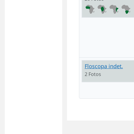
Floscopa indet.
2 Fotos