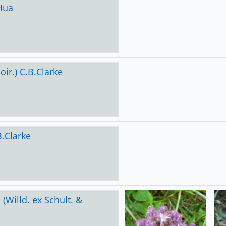
Hua
oir.) C.B.Clarke
B.Clarke
(Willd. ex Schult. &