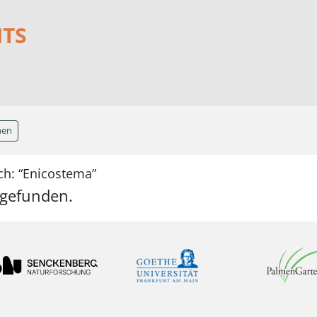
NTS
hen
ch: “Enicostema”
 gefunden.