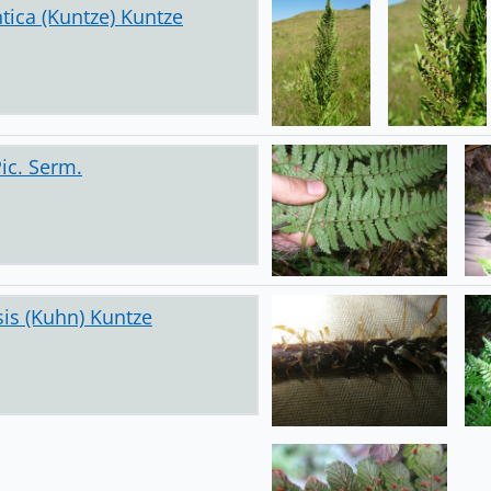
tica (Kuntze) Kuntze
Pic. Serm.
sis (Kuhn) Kuntze