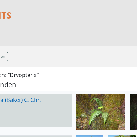
NTS
hen
h: “Dryopteris”
unden
a (Baker) C. Chr.