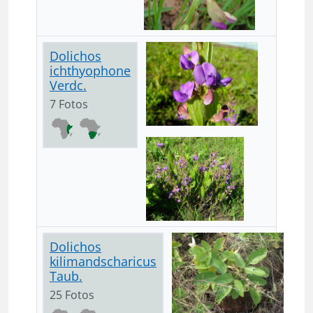
Dolichos
ichthyophone
Verdc.
7 Fotos
Dolichos
kilimandscharicus
Taub.
25 Fotos