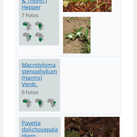
& Thonn.)
Hepper
7 Fotos
Macrotyloma
stenophyllum
(Harms)
Verdc.
0 Fotos
Pavetta
dolichosepala
Hiern