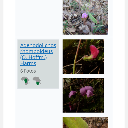
Adenodolichos
rhomboideus
(O. Hoffm.)
Harms
6 Fotos