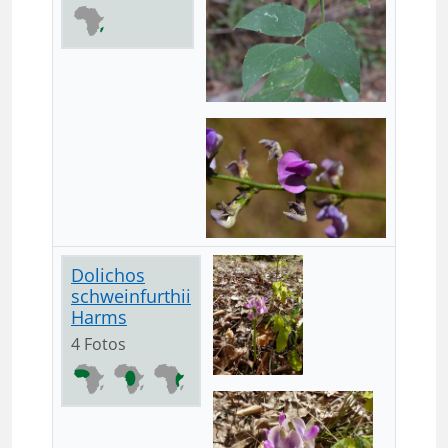
Dolichos
schweinfurthii
Harms
4 Fotos