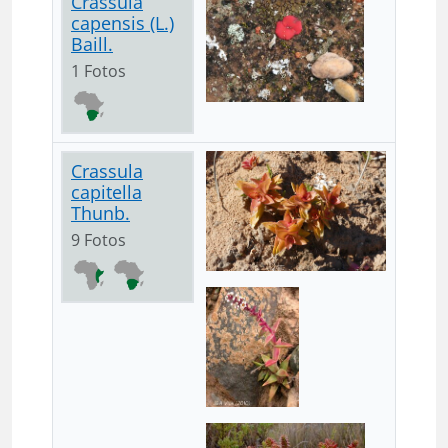
Crassula
capensis (L.)
Baill.
1 Fotos
Crassula
capitella
Thunb.
9 Fotos