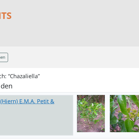
NTS
hen
h: “Chazaliella”
nden
(Hiern) E.M.A. Petit &