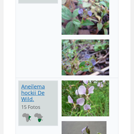
Aneilema
hockii De
Wild.
15 Fotos