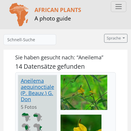
AFRICAN PLANTS
A photo guide
Sprache
Sie haben gesucht nach: “Aneilema”
14 Datensätze gefunden
Aneilema
aequinoctiale
(P. Beauv.) G.
Don
5 Fotos