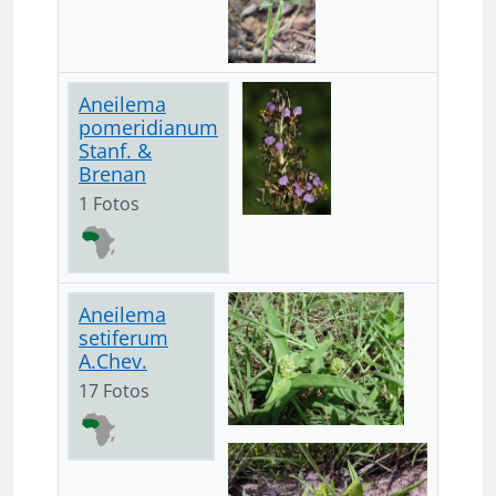
Aneilema
pomeridianum
Stanf. &
Brenan
1 Fotos
Aneilema
setiferum
A.Chev.
17 Fotos