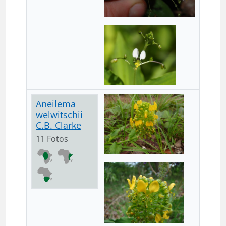
Aneilema
welwitschii
C.B. Clarke
11 Fotos