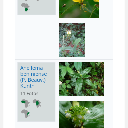
Aneilema
beniniense
(P. Beauv.)
Kunth
11 Fotos