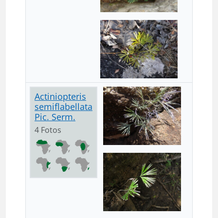
Actiniopteris
semiflabellata
Pic. Serm.
4 Fotos