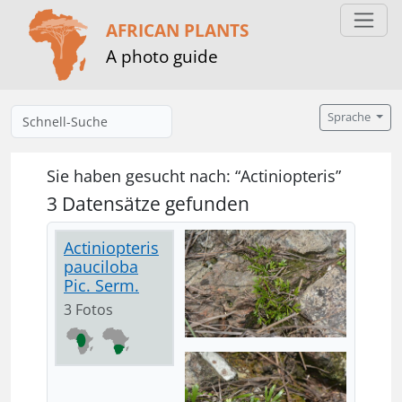
AFRICAN PLANTS
A photo guide
Sprache
Sie haben gesucht nach: “Actiniopteris”
3 Datensätze gefunden
Actiniopteris
pauciloba
Pic. Serm.
3 Fotos