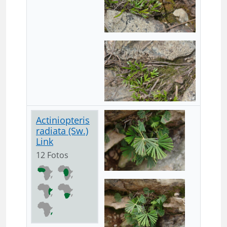
Actiniopteris
radiata (Sw.)
Link
12 Fotos